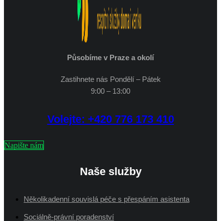
Působíme v Praze a okolí
Zastihnete nás Pondělí – Pátek
9:00 – 13:00
Volejte: +420 776 173 410
Napište nám
Naše služby
Několikadenní souvislá péče s přespáním asistenta
Sociálně-právní poradenství