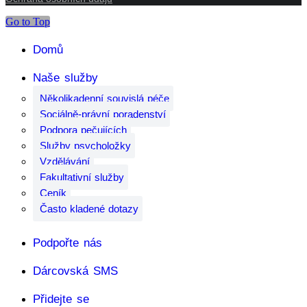
Go to Top
Domů
Naše služby
Několikadenní souvislá péče
Sociálně-právní poradenství
Podpora pečujících
Služby psycholožky
Vzdělávání
Fakultativní služby
Ceník
Často kladené dotazy
Podpořte nás
Dárcovská SMS
Přidejte se