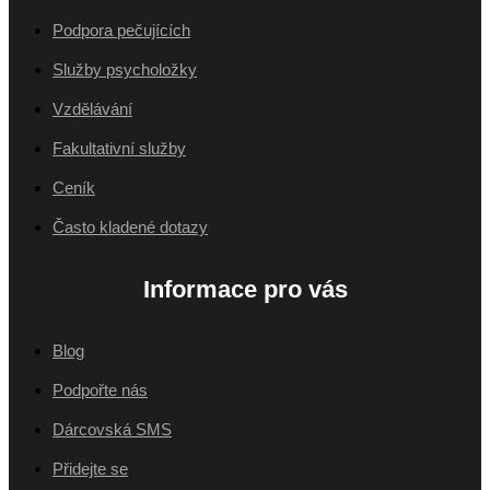
Podpora pečujících
Služby psycholožky
Vzdělávání
Fakultativní služby
Ceník
Často kladené dotazy
Informace pro vás
Blog
Podpořte nás
Dárcovská SMS
Přidejte se