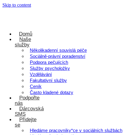
Skip to content
Domů
Naše
služby
Několikadenní souvislá péče
Sociálně-právní poradenství
Podpora pečujících
Služby psycholožky
Vzdělávání
Fakultativní služby
Ceník
Často kladené dotazy
Podpořte
nás
Dárcovská
SMS
Přidejte
se
Hledáme pracovníky*ce v sociálních službách