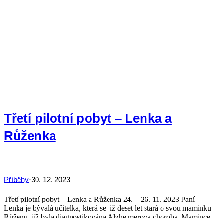
Třetí pilotní pobyt – Lenka a
Růženka
Příběhy
30. 12. 2023
Třetí pilotní pobyt – Lenka a Růženka 24. – 26. 11. 2023 Paní
Lenka je bývalá učitelka, která se již deset let stará o svou maminku
Růženu, jíž byla diagnostikována Alzheimerova choroba. Mamince