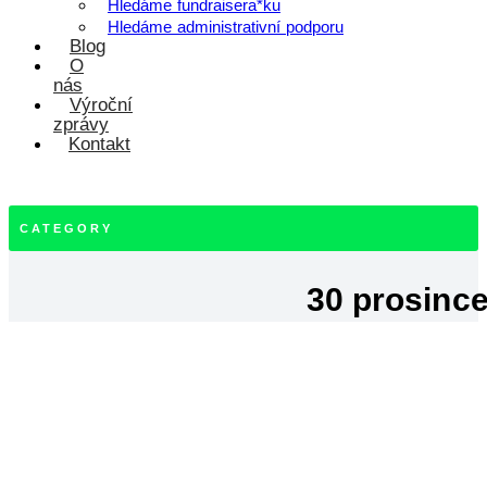
Hledáme fundraisera*ku
Hledáme administrativní podporu
Blog
O
nás
Výroční
zprávy
Kontakt
CATEGORY
30 prosince