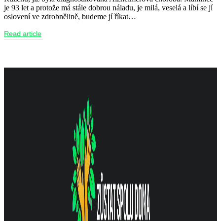
je 93 let a protože má stále dobrou náladu, je milá, veselá a líbí se jí
oslovení ve zdrobnělině, budeme jí říkat…
Read article