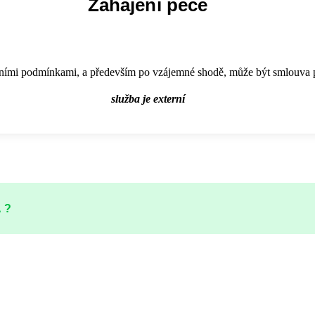
Zahájení péče
ími podmínkami, a především po vzájemné shodě, může být smlouva po
služba je externí
Á?
jí v domácím prostředí o člena rodiny nebo osobu blízkou 
nepotřebuje každodenní zdravotní péči.