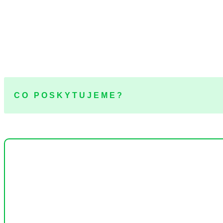
Pod
Vždy bude záležet na posouzení k
CO POSKYTUJEME?
Úkony vykonávané pracovníkem respitní služby:
Pomoc při zvládání běžných úkonů péče o vlastní osob
Pomoc při osobní hygieně.
Poskytnutí stravy nebo pomoc při zajištění stravy.