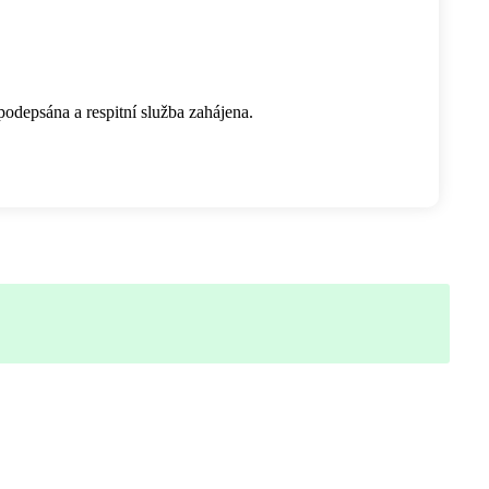
depsána a respitní služba zahájena.
starší 18 let, která