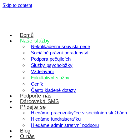
Skip to content
Domů
Naše služby
Několikadenní souvislá péče
Sociálně-právní poradenství
Podpora pečujících
Služby psycholožky
Vzdělávání
Fakultativní služby
Ceník
Často kladené dotazy
Podpořte nás
Dárcovská SMS
Přidejte se
Hledáme pracovníky*ce v sociálních službách
Hledáme fundraisera*ku
Hledáme administrativní podporu
Blog
O nás