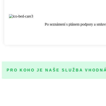
Po seznámení s plánem podpory a smluvn
PRO KOHO JE NAŠE SLUŽBA VHODN
Pro ty, kteří se stara