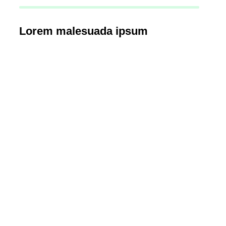
Lorem malesuada ipsum
Quality & performance
Nullam porta nulla non - amet aptent taciti sociosqu ad lit
per conubia nostra, per inceptos tempus, a porttitor urn