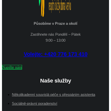
Působíme v Praze a okolí
Zastihnete nás Pondělí – Pátek
9:00 – 13:00
Volejte: +420 776 173 410
Napište nám
Naše služby
Několikadenní souvislá péče s přespáním asistenta
Sociálně-právní poradenství