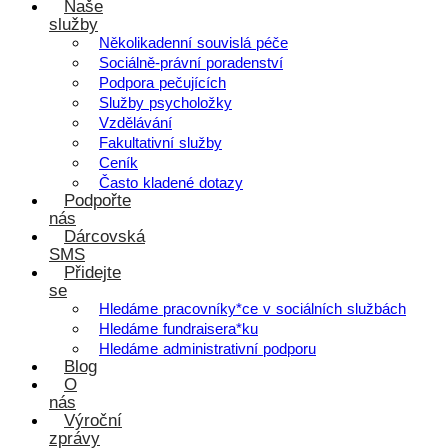
Naše
služby
Několikadenní souvislá péče
Sociálně-právní poradenství
Podpora pečujících
Služby psycholožky
Vzdělávání
Fakultativní služby
Ceník
Často kladené dotazy
Podpořte
nás
Dárcovská
SMS
Přidejte
se
Hledáme pracovníky*ce v sociálních službách
Hledáme fundraisera*ku
Hledáme administrativní podporu
Blog
O
nás
Výroční
zprávy