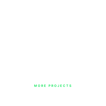
In vel varius esteu! Suspendisse nec vulputat reative vol
vel donec ipsum.
MORE PROJECTS