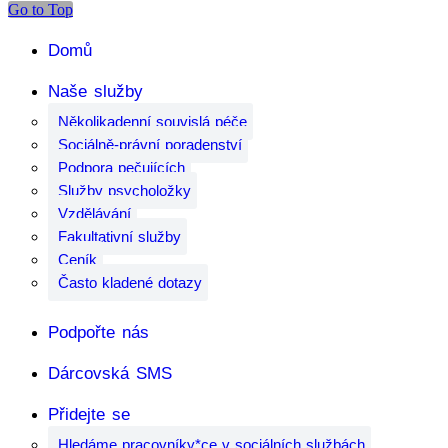
Go to Top
Domů
Naše služby
Několikadenní souvislá péče
Sociálně-právní poradenství
Podpora pečujících
Služby psycholožky
Vzdělávání
Fakultativní služby
Ceník
Často kladené dotazy
Podpořte nás
Dárcovská SMS
Přidejte se
Hledáme pracovníky*ce v sociálních službách