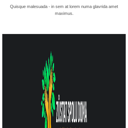
Quisque malesuada - in sem at lorem numa glavrida amet
maximus.