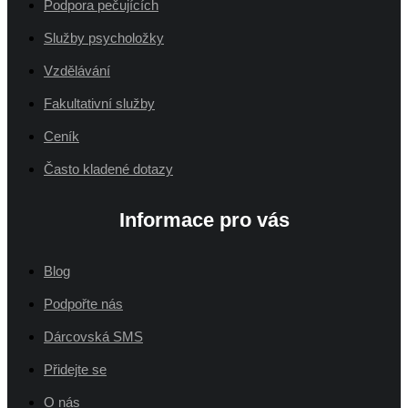
Podpora pečujících
Služby psycholožky
Vzdělávání
Fakultativní služby
Ceník
Často kladené dotazy
Informace pro vás
Blog
Podpořte nás
Dárcovská SMS
Přidejte se
O nás